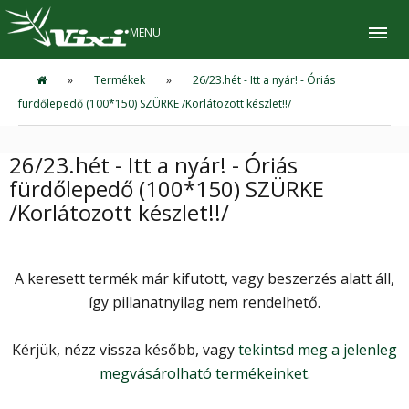
MENU
»
Termékek
»
26/23.hét - Itt a nyár! - Óriás
fürdőlepedő (100*150) SZÜRKE /Korlátozott készlet!!/
26/23.hét - Itt a nyár! - Óriás
fürdőlepedő (100*150) SZÜRKE
/Korlátozott készlet!!/
A keresett termék már kifutott, vagy beszerzés alatt áll,
így pillanatnyilag nem rendelhető.
Kérjük, nézz vissza később, vagy
tekintsd meg a jelenleg
megvásárolható termékeinket
.